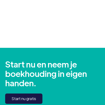
die u op weg zullen helpen om alle
functionaliteiten van Penningmeester
volledig te begrijpen.
Peter
10
Start nu en neem je
boekhouding in eigen
handen.
Start nu gratis