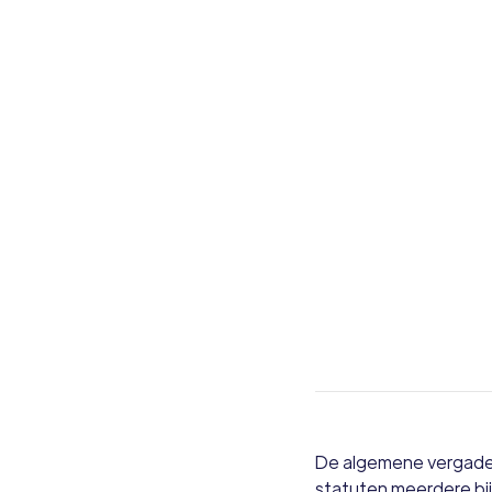
De algemene vergaderi
statuten meerdere bi