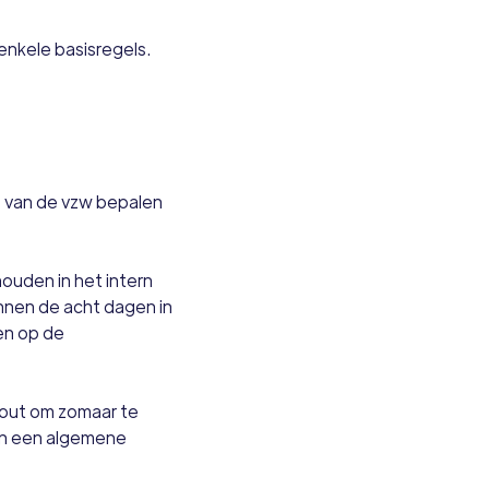
enkele basisregels.
n van de vzw bepalen
ouden in het intern
nnen de acht dagen in
en op de
fout om zomaar te
van een algemene