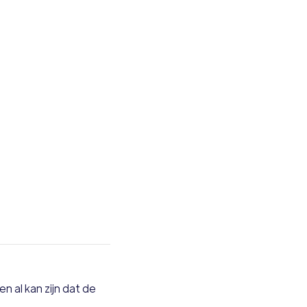
ober 21, 2022
15
 al kan zijn dat de