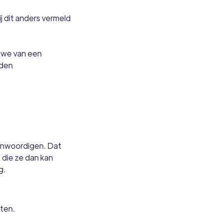
j dit anders vermeld
n we van een
eden
genwoordigen. Dat
 die ze dan kan
g.
tten.