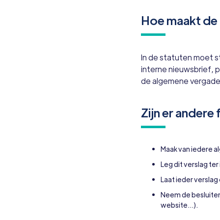
Hoe maakt de 
In de statuten moet st
interne nieuwsbrief, 
de algemene vergaderi
Zijn er andere 
Maak van iedere al
Leg dit verslag ter
Laat ieder versla
Neem de besluiten
website…).