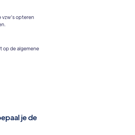
e vzw’s opteren
en.
t op de algemene
epaal je de