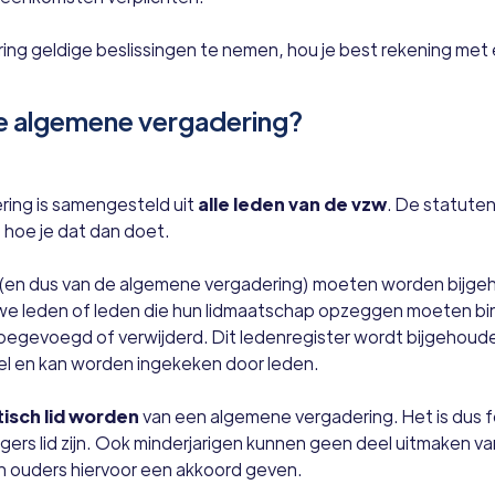
ing geldige beslissingen te nemen, hou je best rekening met 
de algemene vergadering?
ing is samengesteld uit
alle leden van de vzw
. De statute
 hoe je dat dan doet.
 (en dus van de algemene vergadering) moeten worden bijgeh
we leden of leden die hun lidmaatschap opzeggen moeten bi
toegevoegd of verwijderd. Dit ledenregister wordt bijgehoud
el en kan worden ingekeken door leden.
isch lid worden
van een algemene vergadering. Het is dus 
lligers lid zijn. Ook minderjarigen kunnen geen deel uitmaken 
un ouders hiervoor een akkoord geven.