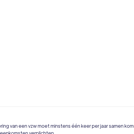
Oct
ng van een vzw moet minstens één keer per jaar samen komen
jeenkomsten verplichten.